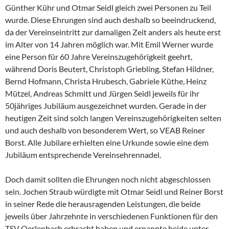
Günther Kühr und Otmar Seidl gleich zwei Personen zu Teil
wurde. Diese Ehrungen sind auch deshalb so beeindruckend,
da der Vereinseintritt zur damaligen Zeit anders als heute erst
im Alter von 14 Jahren möglich war. Mit Emil Werner wurde
eine Person für 60 Jahre Vereinszugehörigkeit geehrt,
während Doris Beutert, Christoph Griebling, Stefan Hildner,
Bernd Hofmann, Christa Hrubesch, Gabriele Küthe, Heinz
Mützel, Andreas Schmitt und Jürgen Seidl jeweils für ihr
50jähriges Jubiläum ausgezeichnet wurden. Gerade in der
heutigen Zeit sind solch langen Vereinszugehörigkeiten selten
und auch deshalb von besonderem Wert, so VEAB Reiner
Borst. Alle Jubilare erhielten eine Urkunde sowie eine dem
Jubiläum entsprechende Vereinsehrennadel.
Doch damit sollten die Ehrungen noch nicht abgeschlossen
sein. Jochen Straub würdigte mit Otmar Seidl und Reiner Borst
in seiner Rede die herausragenden Leistungen, die beide
jeweils über Jahrzehnte in verschiedenen Funktionen für den
TSV Oerlenbach erbracht haben und ernannte beide unter