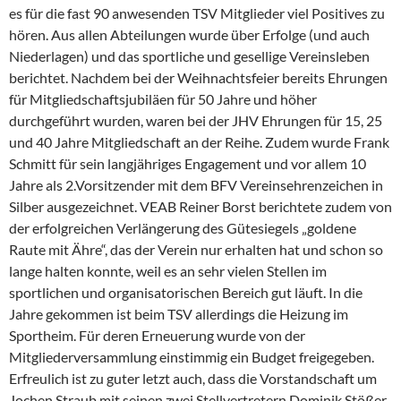
es für die fast 90 anwesenden TSV Mitglieder viel Positives zu
hören. Aus allen Abteilungen wurde über Erfolge (und auch
Niederlagen) und das sportliche und gesellige Vereinsleben
berichtet. Nachdem bei der Weihnachtsfeier bereits Ehrungen
für Mitgliedschaftsjubiläen für 50 Jahre und höher
durchgeführt wurden, waren bei der JHV Ehrungen für 15, 25
und 40 Jahre Mitgliedschaft an der Reihe. Zudem wurde Frank
Schmitt für sein langjähriges Engagement und vor allem 10
Jahre als 2.Vorsitzender mit dem BFV Vereinsehrenzeichen in
Silber ausgezeichnet. VEAB Reiner Borst berichtete zudem von
der erfolgreichen Verlängerung des Gütesiegels „goldene
Raute mit Ähre“, das der Verein nur erhalten hat und schon so
lange halten konnte, weil es an sehr vielen Stellen im
sportlichen und organisatorischen Bereich gut läuft. In die
Jahre gekommen ist beim TSV allerdings die Heizung im
Sportheim. Für deren Erneuerung wurde von der
Mitgliederversammlung einstimmig ein Budget freigegeben.
Erfreulich ist zu guter letzt auch, dass die Vorstandschaft um
Jochen Straub mit seinen zwei Stellvertretern Dominik Stößer