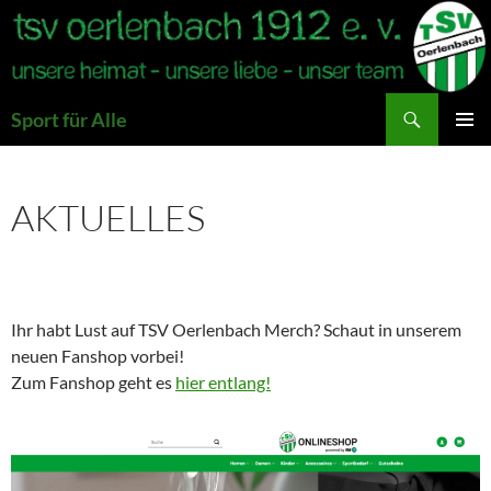
Zum
Inhalt
springen
Suchen
Sport für Alle
PRIMÄR
MENÜ
AKTUELLES
Ihr habt Lust auf TSV Oerlenbach Merch? Schaut in unserem
neuen Fanshop vorbei!
Zum Fanshop geht es
hier entlang!